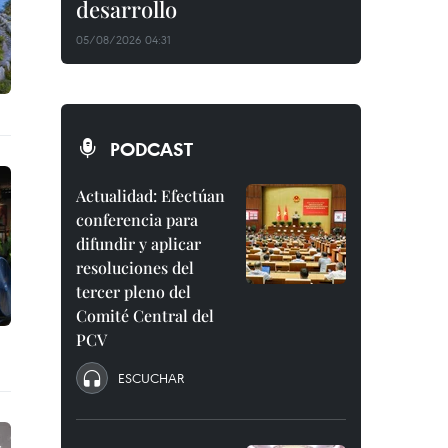
desarrollo
05/08/2026 04:31
PODCAST
Actualidad: Efectúan
conferencia para
difundir y aplicar
resoluciones del
tercer pleno del
Comité Central del
PCV
ESCUCHAR