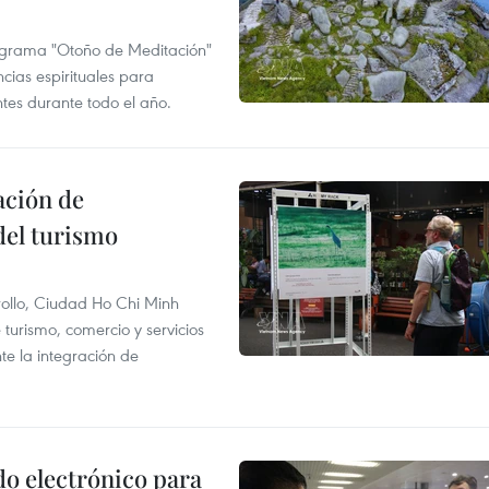
ograma "Otoño de Meditación"
ncias espirituales para
ntes durante todo el año.
ación de
del turismo
rollo, Ciudad Ho Chi Minh
 turismo, comercio y servicios
te la integración de
do electrónico para