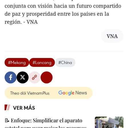
conjunta con visión hacia un futuro compartido
de paz y prosperidad entre los países en la
región. - VNA
VNA
#Mekong
#Lancang
#China
Theo dõi VietnamPlus
VER MÁS
📝 Enfoque: Simplificar el aparato
estatal para usar mejor los recursos