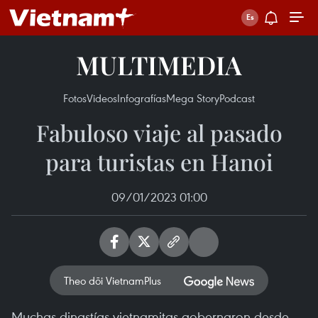
MULTIMEDIA
Fotos
Videos
Infografías
Mega Story
Podcast
Fabuloso viaje al pasado
para turistas en Hanoi
09/01/2023 01:00
Theo dõi VietnamPlus
Muchas dinastías vietnamitas gobernaron desde