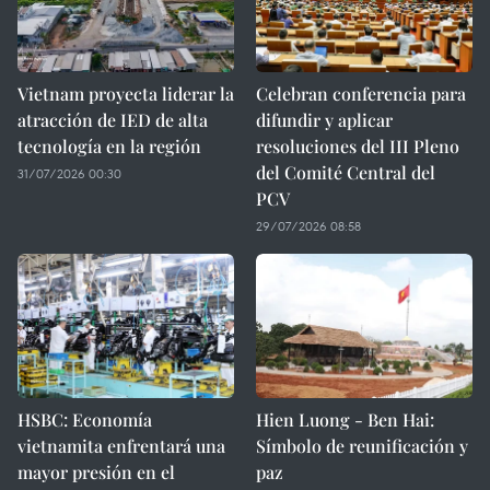
Vietnam proyecta liderar la
Celebran conferencia para
atracción de IED de alta
difundir y aplicar
tecnología en la región
resoluciones del III Pleno
del Comité Central del
31/07/2026 00:30
PCV
29/07/2026 08:58
HSBC: Economía
Hien Luong - Ben Hai:
vietnamita enfrentará una
Símbolo de reunificación y
mayor presión en el
paz