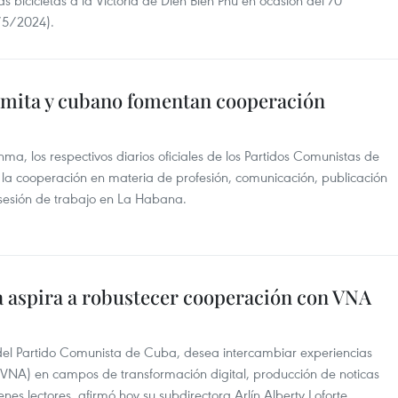
as bicicletas a la Victoria de Dien Bien Phu en ocasión del 70
7/5/2024).
namita y cubano fomentan cooperación
a, los respectivos diarios oficiales de los Partidos Comunistas de
 la cooperación en materia de profesión, comunicación, publicación
e sesión de trabajo en La Habana.
 aspira a robustecer cooperación con VNA
 del Partido Comunista de Cuba, desea intercambiar experiencias
(VNA) en campos de transformación digital, producción de noticas
enes lectores, afirmó hoy su subdirectora Arlín Alberty Loforte.