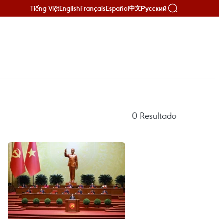
Tiếng Việt
English
Français
Español
Русский
中文
0
Resultado