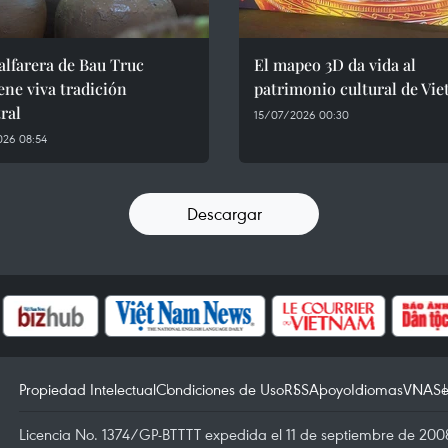
alfarera de Bau Truc
El mapeo 3D da vida al
ne viva tradición
patrimonio cultural de Vi
ral
15/07/2026 00:30
026 08:54
Descargar
Propiedad Intelectual
Condiciones de Uso
RSS
Apoyo
Idiomas
VNA
Se
Licencia No. 1374/GP-BTTTT expedida el 11 de septiembre de 2008