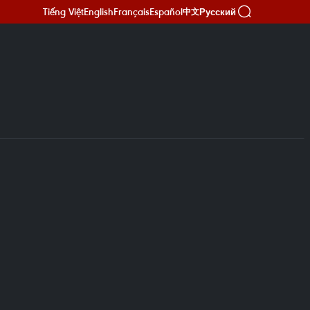
Tiếng Việt
English
Français
Español
Русский
中文