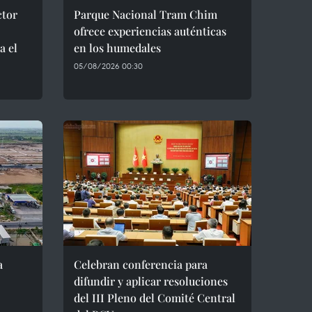
ctor
Parque Nacional Tram Chim
ofrece experiencias auténticas
a el
en los humedales
05/08/2026 00:30
a
Celebran conferencia para
difundir y aplicar resoluciones
del III Pleno del Comité Central