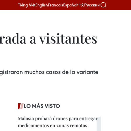
Tiếng Việt
English
Français
Español
Русский
中文
rada a visitantes
egistraron muchos casos de la variante
LO MÁS VISTO
Malasia probará drones para entregar
medicamentos en zonas remotas