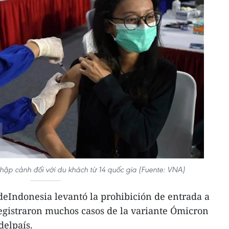
hập cảnh đối với du khách từ 14 quốc gia (Fuente: VNA)
deIndonesia levantó la prohibición de entrada a
registraron muchos casos de la variante Ómicron
delpaís.