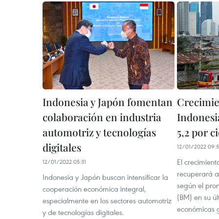
Indonesia y Japón fomentan
Crecimie
colaboración en industria
Indonesi
automotriz y tecnologías
5,2 por c
digitales
12/01/2022 09:
El crecimien
12/01/2022 05:31
recuperará al
Indonesia y Japón buscan intensificar la
según el pro
cooperación económica integral,
(BM) en su úl
especialmente en los sectores automotriz
económicas g
y de tecnologías digitales.