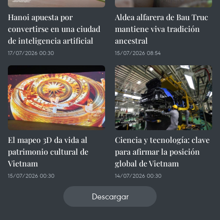
Hanoi apuesta por
Aldea alfarera de Bau Truc
convertirse en una ciudad
mantiene viva tradición
de inteligencia artificial
ancestral
17/07/2026 00:30
15/07/2026 08:54
El mapeo 3D da vida al
Ciencia y tecnología: clave
patrimonio cultural de
para afirmar la posición
Vietnam
global de Vietnam
15/07/2026 00:30
14/07/2026 00:30
Descargar