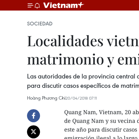
SOCIEDAD
Localidades vietn
matrimonio y emi
Las autoridades de la provincia central
para discutir casos específicos de matri
Hoàng Phương Chi
20/04/2018 07:11
Quang Nam, Vietnam, 20 abr
de Quang Nam y su vecina d
este año para discutir casos
emigración ilegal a lo largo