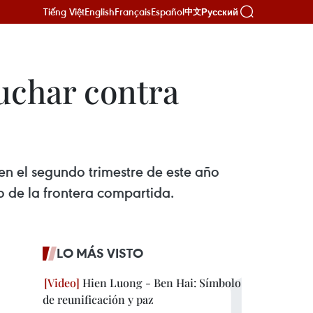
Tiếng Việt
English
Français
Español
Русский
中文
luchar contra
en el segundo trimestre de este año
go de la frontera compartida.
LO MÁS VISTO
Hien Luong - Ben Hai: Símbolo
de reunificación y paz