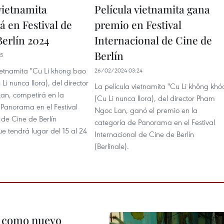
vietnamita
Película vietnamita gana
á en Festival de
premio en Festival
Berlín 2024
Internacional de Cine de
Berlín
25
ietnamita "Cu Li khong bao
26/02/2024 03:24
Li nunca llora), del director
La película vietnamita "Cu Li không khó
n, competirá en la
(Cu Li nunca llora), del director Pham
 Panorama en el Festival
Ngoc Lan, ganó el premio en la
 de Cine de Berlín
categoría de Panorama en el Festival
que tendrá lugar del 15 al 24
Internacional de Cine de Berlín
(Berlinale).
c como nuevo