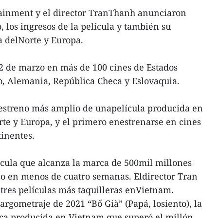
tainment y el director TranThanh anunciaron
, los ingresos de la película y también su
a delNorte y Europa.
22 de marzo en más de 100 cines de Estados
, Alemania, República Checa y Eslovaquia.
 estreno más amplio de unapelícula producida en
te y Europa, y el primero enestrenarse en cines
tinentes.
ícula que alcanza la marca de 500mil millones
zo en menos de cuatro semanas. Eldirector Tran
tres películas más taquilleras enVietnam.
argometraje de 2021 “Bố Già” (Papá, losiento), la
ca producida en Vietnam que superó el millón