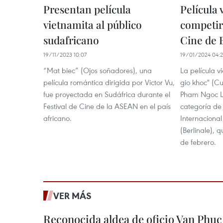
Presentan película
Película 
vietnamita al público
competir
sudafricano
Cine de 
19/11/2023 10:07
19/01/2024 04:
“Mat biec” (Ojos soñadores), una
La película v
película romántica dirigida por Victor Vu,
gio khoc" (Cu 
fue proyectada en Sudáfrica durante el
Pham Ngoc La
Festival de Cine de la ASEAN en el país
categoría de
africano.
Internacional
(Berlinale), 
de febrero.
VER MÁS
Reconocida aldea de oficio Van Phu