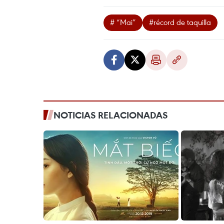
# “Mai”
#récord de taquilla
NOTICIAS RELACIONADAS