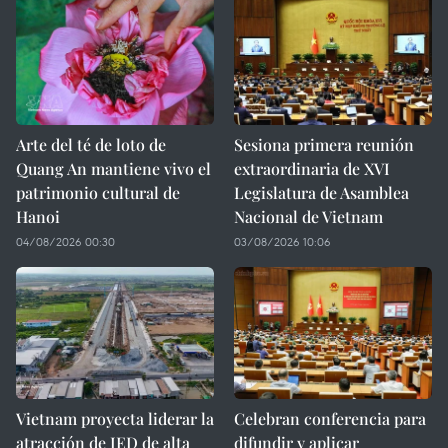
Arte del té de loto de
Sesiona primera reunión
Quang An mantiene vivo el
extraordinaria de XVI
patrimonio cultural de
Legislatura de Asamblea
Hanoi
Nacional de Vietnam
04/08/2026 00:30
03/08/2026 10:06
Vietnam proyecta liderar la
Celebran conferencia para
atracción de IED de alta
difundir y aplicar