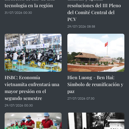
tecnología en la región
resoluciones del III Pleno
del Comité Central del
31/07/2026 00:30
PCV
29/07/2026 08:58
HSBC: Economía
Hien Luong - Ben Hai:
vietnamita enfrentará una
Símbolo de reunificación y
mayor presión en el
paz
segundo semestre
27/07/2026 07:30
29/07/2026 00:30