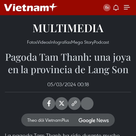
MULTIMEDIA
Fotos
Videos
Infografías
Mega Story
Podcast
Pagoda Tam Thanh: una joya
en la provincia de Lang Son
05/03/2024 00:18
Theo dõi VietnamPlus
La pagoda Tam Thanh ha sido durante mucho