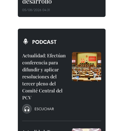
desarrollo
05/08/2026 04:31
PODCAST
Actualidad: Efectúan
conferencia para
difundir y aplicar
resoluciones del
tercer pleno del
Comité Central del
PCV
ESCUCHAR