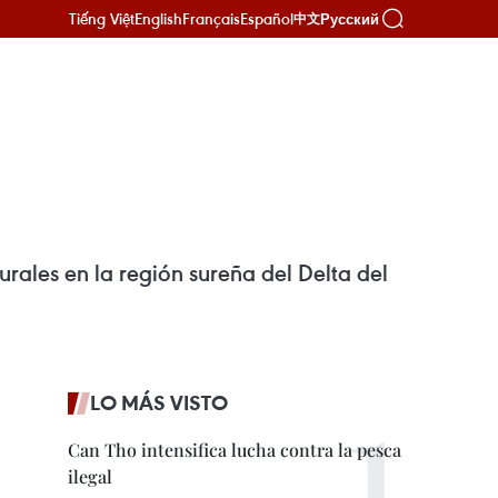
Tiếng Việt
English
Français
Español
Русский
中文
rales en la región sureña del Delta del
LO MÁS VISTO
Can Tho intensifica lucha contra la pesca
ilegal