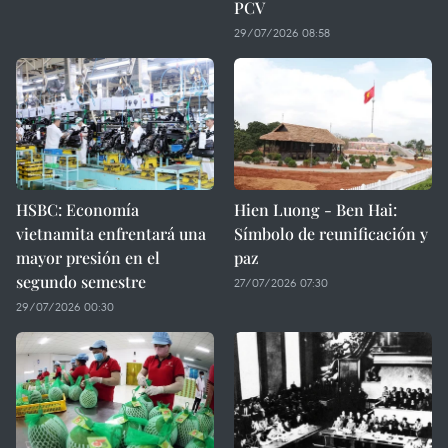
PCV
29/07/2026 08:58
HSBC: Economía
Hien Luong - Ben Hai:
vietnamita enfrentará una
Símbolo de reunificación y
mayor presión en el
paz
segundo semestre
27/07/2026 07:30
29/07/2026 00:30