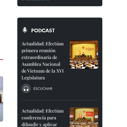
PODCAST
Actualidad: Efectúan
primera reunión
extraordinaria de
Asamblea Nacional
de Vietnam de la XVI
Legislatura
ESCUCHAR
Actualidad: Efectúan
conferencia para
difundir y aplicar