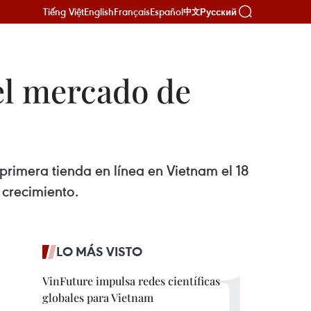
Tiếng Việt
English
Français
Español
Русский
中文
el mercado de
primera tienda en línea en Vietnam el 18
 crecimiento.
LO MÁS VISTO
VinFuture impulsa redes científicas
globales para Vietnam