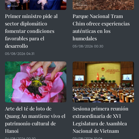
Primer ministro pide al
Parque Nacional Tram
sector diplomático
Chim ofrece experiencias
fomentar condiciones
auténticas en los
favorables para el
humedales
desarrollo
05/08/2026 00:30
05/08/2026 04:31
Arte del té de loto de
Sesiona primera reunión
Quang An mantiene vivo el
extraordinaria de XVI
patrimonio cultural de
Legislatura de Asamblea
Hanoi
Nacional de Vietnam
04/08/2026 00:30
03/08/2026 10:06