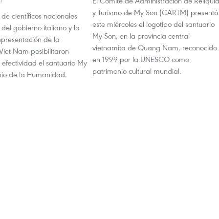
El Comité de Administración de Reliqui
1
y Turismo de My Son (CARTM) presentó
 de científicos nacionales
este miércoles el logotipo del santuario
del gobierno italiano y la
My Son, en la provincia central
epresentación de la
vietnamita de Quang Nam, reconocido
et Nam posibilitaron
en 1999 por la UNESCO como
 efectividad el santuario My
patrimonio cultural mundial.
nio de la Humanidad.