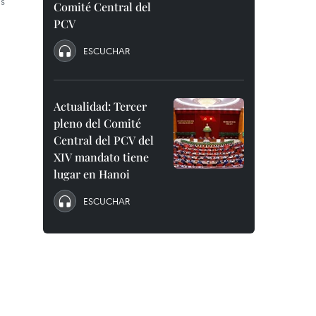
as
Comité Central del
PCV
ESCUCHAR
Actualidad: Tercer
pleno del Comité
Central del PCV del
XIV mandato tiene
lugar en Hanoi
ESCUCHAR