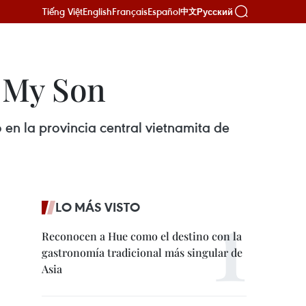
Tiếng Việt
English
Français
Español
Русский
中文
 My Son
en la provincia central vietnamita de
LO MÁS VISTO
Reconocen a Hue como el destino con la
gastronomía tradicional más singular de
Asia