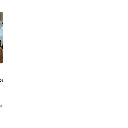
ia
st