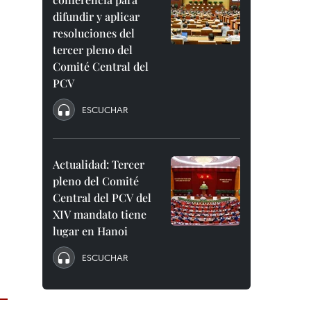
difundir y aplicar
resoluciones del
tercer pleno del
Comité Central del
PCV
ESCUCHAR
Actualidad: Tercer
pleno del Comité
Central del PCV del
XIV mandato tiene
lugar en Hanoi
ESCUCHAR