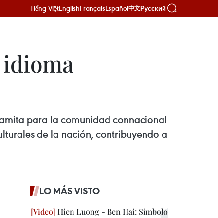
Tiếng Việt
English
Français
Español
Русский
中文
 idioma
tnamita para la comunidad connacional
ulturales de la nación, contribuyendo a
LO MÁS VISTO
Hien Luong - Ben Hai: Símbolo