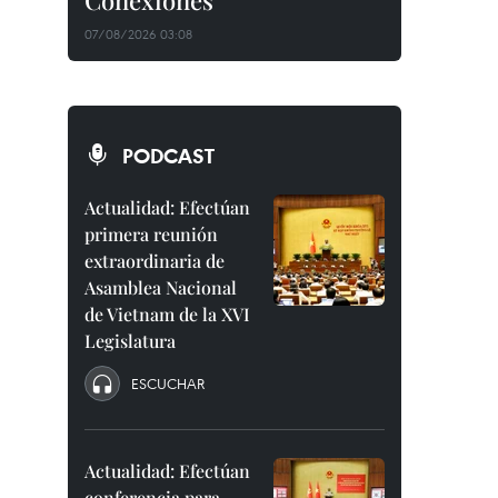
Conexiones"
07/08/2026 03:08
PODCAST
Actualidad: Efectúan
primera reunión
extraordinaria de
Asamblea Nacional
de Vietnam de la XVI
Legislatura
ESCUCHAR
Actualidad: Efectúan
conferencia para