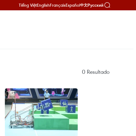
Tiếng Việt
English
Français
Español
Русский
中文
0
Resultado