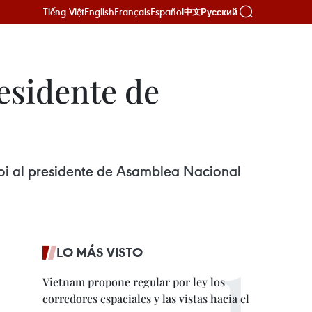
Tiếng Việt
English
Français
Español
Русский
中文
residente de
noi al presidente de Asamblea Nacional
LO MÁS VISTO
Vietnam propone regular por ley los
corredores espaciales y las vistas hacia el