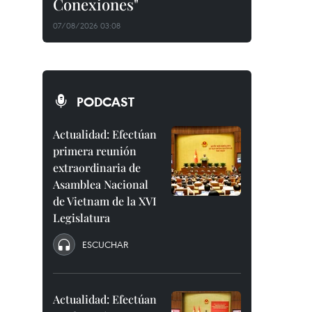
Conexiones"
07/08/2026 03:08
PODCAST
Actualidad: Efectúan
primera reunión
extraordinaria de
Asamblea Nacional
de Vietnam de la XVI
Legislatura
ESCUCHAR
Actualidad: Efectúan