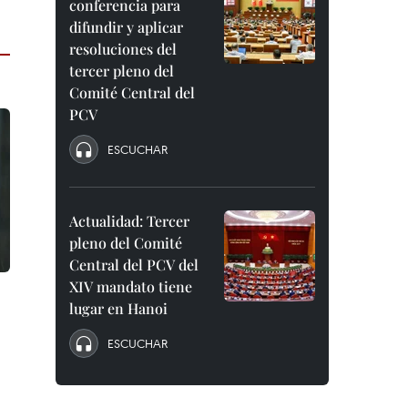
conferencia para
difundir y aplicar
resoluciones del
tercer pleno del
Comité Central del
PCV
ESCUCHAR
Actualidad: Tercer
pleno del Comité
Central del PCV del
XIV mandato tiene
lugar en Hanoi
ESCUCHAR