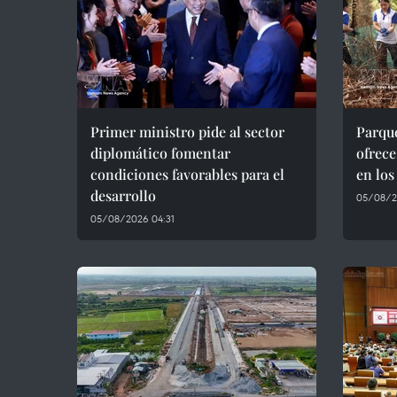
Primer ministro pide al sector
Parqu
diplomático fomentar
ofrece
condiciones favorables para el
en lo
desarrollo
05/08/2
05/08/2026 04:31