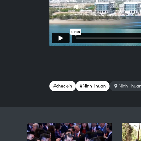
#check-in
#Ninh Thuan
Ninh Thua