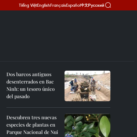
Tiếng Việt
English
Français
Español
Русский
中文
Dos barcos antiguos
desenterrados en Bac
Ninh: un tesoro único
del pasado
Descubren tres nuevas
especies de plantas en
Parque Nacional de Nui