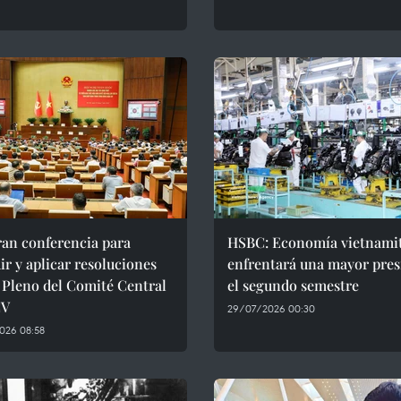
ran conferencia para
HSBC: Economía vietnami
ir y aplicar resoluciones
enfrentará una mayor pres
I Pleno del Comité Central
el segundo semestre
CV
29/07/2026 00:30
026 08:58