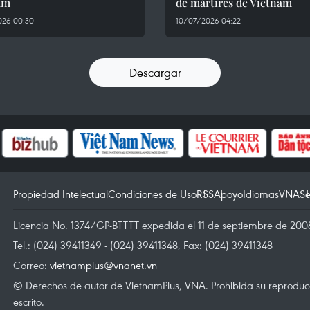
am
de mártires de Vietnam
026 00:30
10/07/2026 04:22
Descargar
Propiedad Intelectual
Condiciones de Uso
RSS
Apoyo
Idiomas
VNA
Se
Licencia No. 1374/GP-BTTTT expedida el 11 de septiembre de 2008
Tel.: (024) 39411349 - (024) 39411348, Fax: (024) 39411348
Correo:
vietnamplus@vnanet.vn
© Derechos de autor de VietnamPlus, VNA. Prohibida su reproducci
escrito.