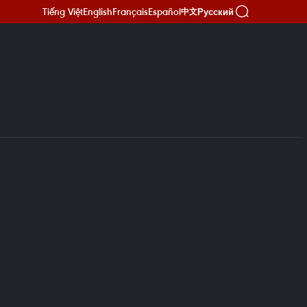
Tiếng Việt
English
Français
Español
Русский
中文