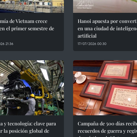
mía de Vietnam crece
Hanoi apuesta por convert
en el primer semestre de
en una ciudad de inteligen
artificial
26 21:36
17/07/2026 00:30
a y tecnología: clave para
Campaña de 500 días reci
r la posición global de
recuerdos de guerra y regi