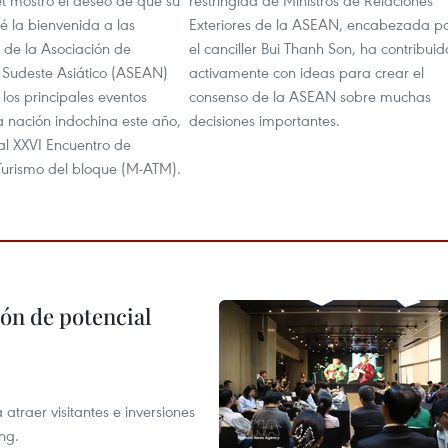
t mostró el deseo de que su
restringida de Ministros de Relaciones
é la bienvenida a las
Exteriores de la ASEAN, encabezada p
 de la Asociación de
el canciller Bui Thanh Son, ha contribuid
 Sudeste Asiático (ASEAN)
activamente con ideas para crear el
 los principales eventos
consenso de la ASEAN sobre muchas
 la nación indochina este año,
decisiones importantes.
y al XXVI Encuentro de
 Turismo del bloque (M-ATM).
ón de potencial
atraer visitantes e inversiones
ng.