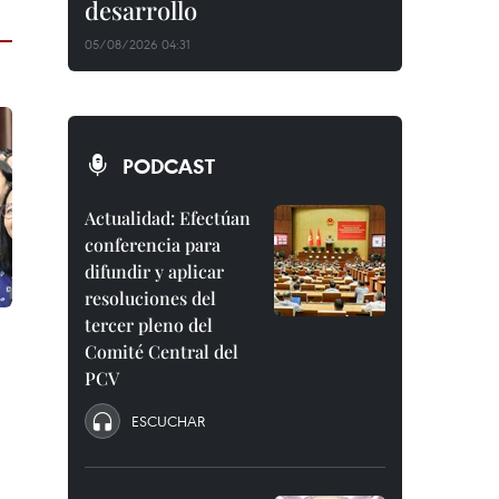
desarrollo
05/08/2026 04:31
PODCAST
Actualidad: Efectúan
conferencia para
difundir y aplicar
resoluciones del
tercer pleno del
Comité Central del
PCV
ESCUCHAR