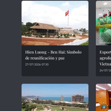
Hien Luong - Ben Hai: Símbolo
Expor
de reunificación y paz
agrofo
Vietn
27/07/2026 07:30
24/07/2