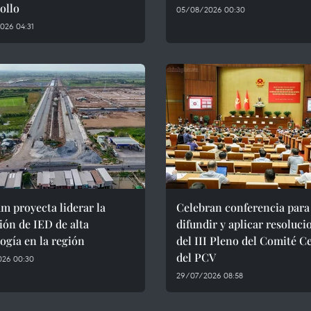
ollo
05/08/2026 00:30
026 04:31
m proyecta liderar la
Celebran conferencia para
ión de IED de alta
difundir y aplicar resoluci
ogía en la región
del III Pleno del Comité C
del PCV
026 00:30
29/07/2026 08:58