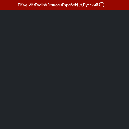
Tiếng Việt
English
Français
Español
Русский
中文