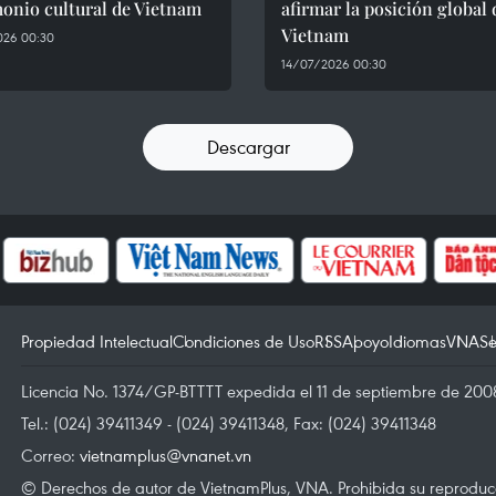
onio cultural de Vietnam
afirmar la posición global 
Vietnam
026 00:30
14/07/2026 00:30
Descargar
Propiedad Intelectual
Condiciones de Uso
RSS
Apoyo
Idiomas
VNA
Se
Licencia No. 1374/GP-BTTTT expedida el 11 de septiembre de 2008
Tel.: (024) 39411349 - (024) 39411348, Fax: (024) 39411348
Correo:
vietnamplus@vnanet.vn
© Derechos de autor de VietnamPlus, VNA. Prohibida su reproducci