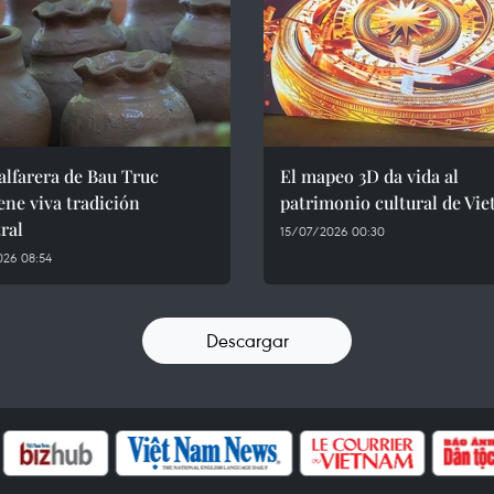
alfarera de Bau Truc
El mapeo 3D da vida al
ne viva tradición
patrimonio cultural de Vi
ral
15/07/2026 00:30
026 08:54
Descargar