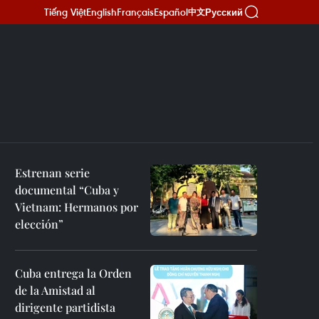
Tiếng Việt
English
Français
Español
Русский
中文
Estrenan serie
documental “Cuba y
Vietnam: Hermanos por
elección”
Cuba entrega la Orden
de la Amistad al
dirigente partidista