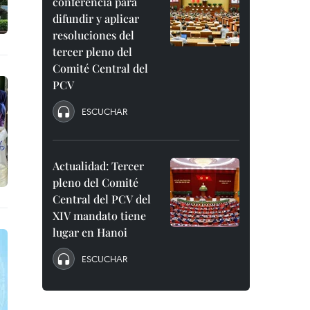
conferencia para
difundir y aplicar
resoluciones del
tercer pleno del
Comité Central del
PCV
ESCUCHAR
Actualidad: Tercer
pleno del Comité
Central del PCV del
XIV mandato tiene
lugar en Hanoi
ESCUCHAR