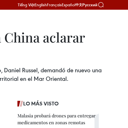
Tiếng Việt
English
Français
Español
Русский
中文
 China aclarar
ico, Daniel Russel, demandó de nuevo una
itorial en el Mar Oriental.
LO MÁS VISTO
Malasia probará drones para entregar
medicamentos en zonas remotas