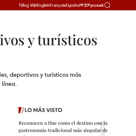
Tiếng Việt
English
Français
Español
Русский
中文
vos y turísticos
es, deportivos y turísticos más
 línea.
LO MÁS VISTO
Reconocen a Hue como el destino con la
gastronomía tradicional más singular de