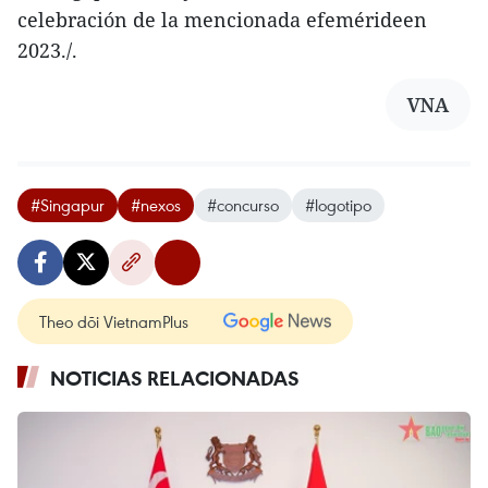
celebración de la mencionada efemérideen
2023./.
VNA
#Singapur
#nexos
#concurso
#logotipo
Theo dõi VietnamPlus
NOTICIAS RELACIONADAS