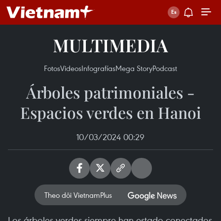
MULTIMEDIA
Fotos
Videos
Infografías
Mega Story
Podcast
Árboles patrimoniales -
Espacios verdes en Hanoi
10/03/2024 00:29
Theo dõi VietnamPlus
Los árboles verdes siempre han estado conectados