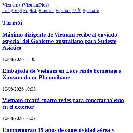
Vietnam+ (VietnamPlus)
Tiếng Việt
English
Français
Español
中文
Русский
Tin mới
Máximo dirigente de Vietnam recibe al enviado
especial del Gobierno australiano para Sudeste
Asiático
10/08/2026 11:05
Embajada de Vietnam en Laos rinde homenaje a
Xaysomphone Phomvihane
10/08/2026 10:03
Vietnam creará cuatro redes para conectar talento
en el exterior
10/08/2026 10:02
Conmemoran 35 años de conectividad aérea y