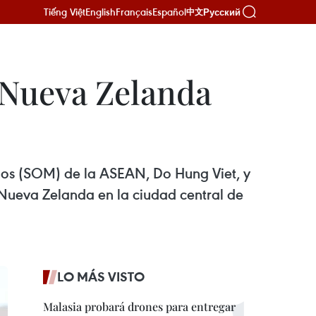
Tiếng Việt
English
Français
Español
Русский
中文
 Nueva Zelanda
arios (SOM) de la ASEAN, Do Hung Viet, y
ueva Zelanda en la ciudad central de
LO MÁS VISTO
Malasia probará drones para entregar