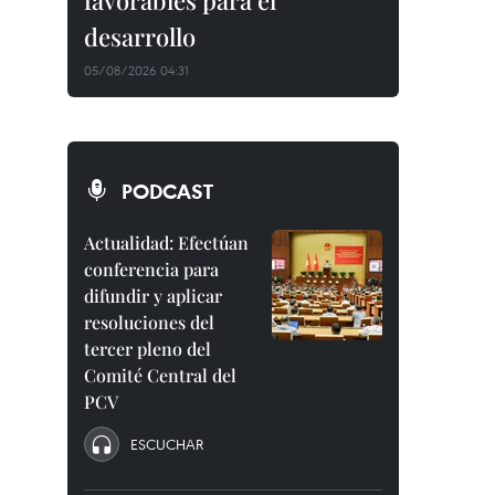
favorables para el
desarrollo
05/08/2026 04:31
PODCAST
Actualidad: Efectúan
conferencia para
difundir y aplicar
resoluciones del
tercer pleno del
Comité Central del
PCV
ESCUCHAR