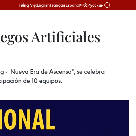
Tiếng Việt
English
Français
Español
Русский
中文
egos Artificiales
ang - Nueva Era de Ascenso", se celebra
icipación de 10 equipos.