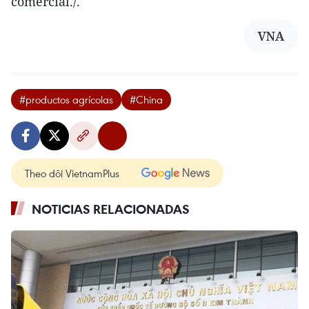
comercial./.
VNA
#productos agrícolas
#China
Theo dõi VietnamPlus
NOTICIAS RELACIONADAS