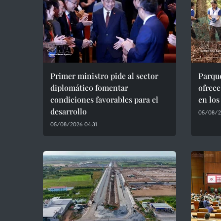
Primer ministro pide al sector
Parqu
diplomático fomentar
ofrece
condiciones favorables para el
en lo
desarrollo
05/08/2
05/08/2026 04:31