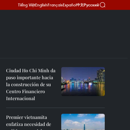
Tiếng Việt
English
Français
Español
Русский
中文
Ciudad Ho Chi Minh da
paso importante hacia
la construcción de su
Centro Financiero
Internacional
Premier vietnamita
enfatiza necesidad de