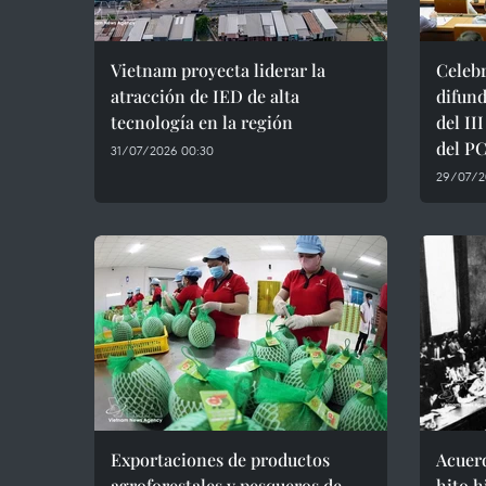
Vietnam proyecta liderar la
Celeb
atracción de IED de alta
difund
tecnología en la región
del II
del P
31/07/2026 00:30
29/07/2
Exportaciones de productos
Acuerd
agroforestales y pesqueros de
hito h