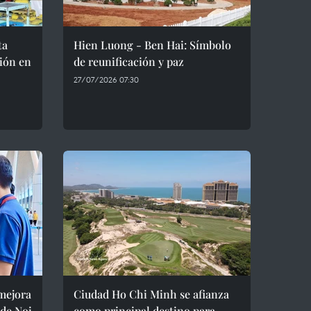
ta
Hien Luong - Ben Hai: Símbolo
ión en
de reunificación y paz
27/07/2026 07:30
 mejora
Ciudad Ho Chi Minh se afianza
 de Noi
como principal destino para