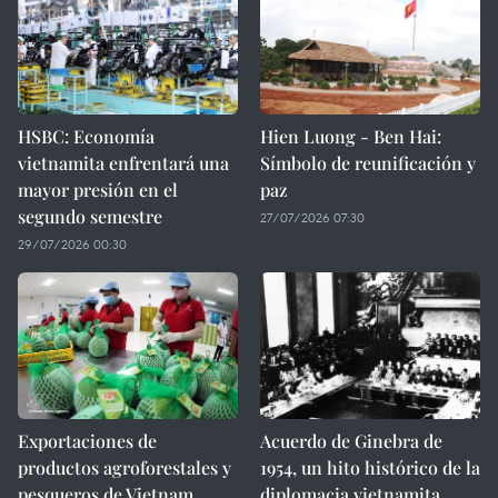
HSBC: Economía
Hien Luong - Ben Hai:
vietnamita enfrentará una
Símbolo de reunificación y
mayor presión en el
paz
segundo semestre
27/07/2026 07:30
29/07/2026 00:30
Exportaciones de
Acuerdo de Ginebra de
productos agroforestales y
1954, un hito histórico de la
pesqueros de Vietnam
diplomacia vietnamita