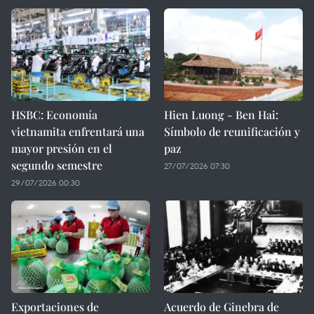
HSBC: Economía
Hien Luong - Ben Hai:
vietnamita enfrentará una
Símbolo de reunificación y
mayor presión en el
paz
segundo semestre
27/07/2026 07:30
29/07/2026 00:30
Exportaciones de
Acuerdo de Ginebra de