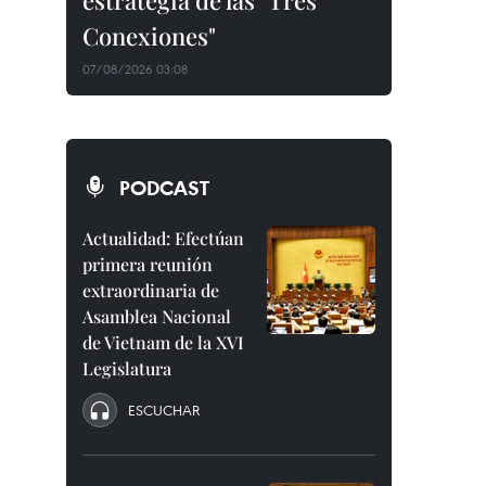
estrategia de las "Tres
Conexiones"
07/08/2026 03:08
PODCAST
Actualidad: Efectúan
primera reunión
extraordinaria de
Asamblea Nacional
de Vietnam de la XVI
Legislatura
ESCUCHAR