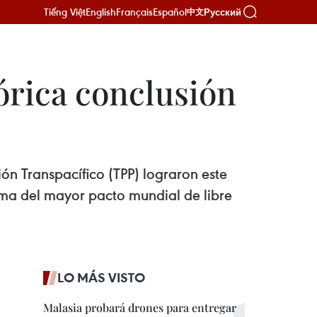
Tiếng Việt
English
Français
Español
Русский
中文
órica conclusión
ón Transpacífico (TPP) lograron este
irma del mayor pacto mundial de libre
LO MÁS VISTO
Malasia probará drones para entregar