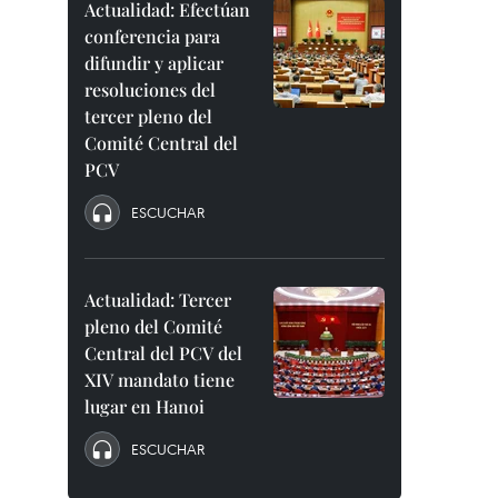
Actualidad: Efectúan
conferencia para
difundir y aplicar
resoluciones del
tercer pleno del
Comité Central del
PCV
ESCUCHAR
Actualidad: Tercer
pleno del Comité
Central del PCV del
XIV mandato tiene
lugar en Hanoi
ESCUCHAR