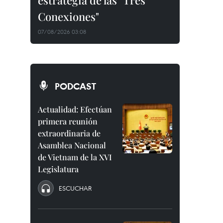
estrategia de las "Tres
Conexiones"
07/08/2026 03:08
PODCAST
Actualidad: Efectúan
primera reunión
extraordinaria de
Asamblea Nacional
de Vietnam de la XVI
Legislatura
ESCUCHAR