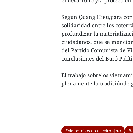
el desarrollo yla protección 
Según Quang Hieu,para con
solidaridad entre los coterr
profundizar la materializaci
ciudadanos, que se mencion
del Partido Comunista de Vi
conclusiones del Buró Políti
El trabajo sobrelos vietnam
plenamente la tradiciónde g
#vietnamitas en el extranjero
#g