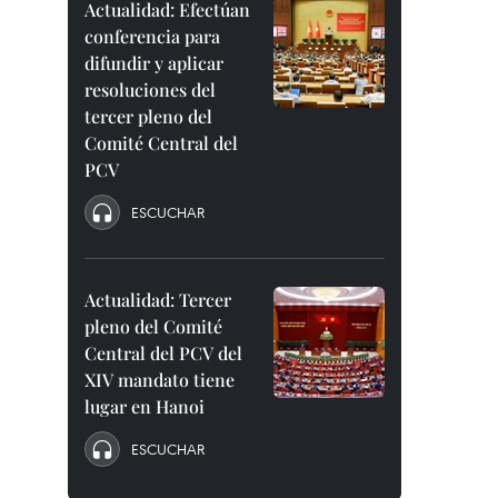
Actualidad: Efectúan
conferencia para
difundir y aplicar
resoluciones del
tercer pleno del
Comité Central del
PCV
ESCUCHAR
Actualidad: Tercer
pleno del Comité
Central del PCV del
XIV mandato tiene
lugar en Hanoi
ESCUCHAR