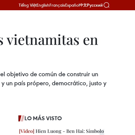
Tiếng Việt
English
Français
Español
Русский
中文
s vietnamitas en
n el objetivo de común de construir un
 y un país própero, democrático, justo y
LO MÁS VISTO
Hien Luong - Ben Hai: Símbolo