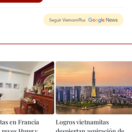
Seguir VietnamPlus
tas en Francia
Logros vietnamitas
 reyes Hung y
despiertan aspiración de