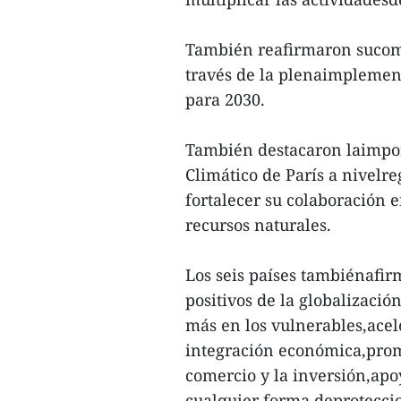
También reafirmaron sucomp
través de la plenaimplemen
para 2030.
También destacaron laimpor
Climático de París a nivelr
fortalecer su colaboración e
recursos naturales.
Los seis países tambiénafir
positivos de la globalizació
más en los vulnerables,acele
integración económica,promov
comercio y la inversión,apoy
cualquier forma deprotecci