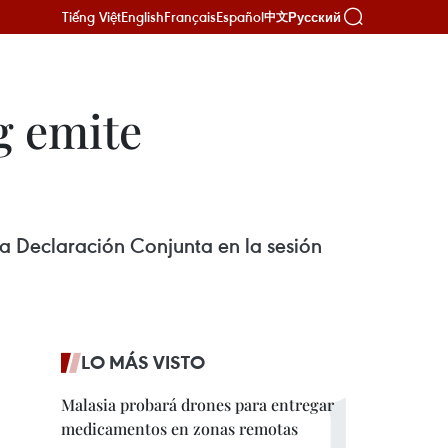
Tiếng Việt
English
Français
Español
Русский
中文
g emite
la Declaración Conjunta en la sesión
LO MÁS VISTO
Malasia probará drones para entregar
medicamentos en zonas remotas