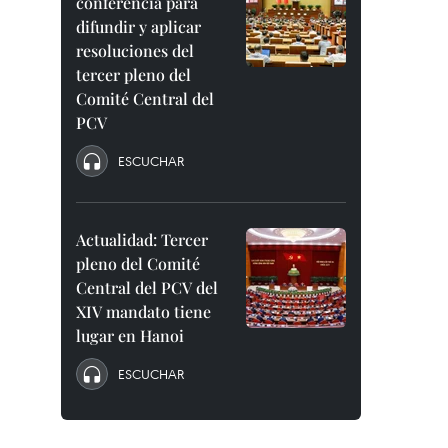
conferencia para
difundir y aplicar
resoluciones del
tercer pleno del
Comité Central del
PCV
ESCUCHAR
Actualidad: Tercer
pleno del Comité
Central del PCV del
XIV mandato tiene
lugar en Hanoi
ESCUCHAR