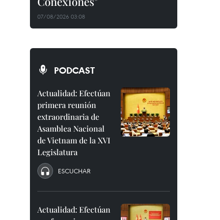
Conexiones"
07/08/2026 03:08
PODCAST
Actualidad: Efectúan
primera reunión
extraordinaria de
Asamblea Nacional
de Vietnam de la XVI
Legislatura
ESCUCHAR
Actualidad: Efectúan