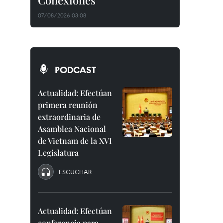
Conexiones"
07/08/2026 03:08
PODCAST
Actualidad: Efectúan
primera reunión
extraordinaria de
Asamblea Nacional
de Vietnam de la XVI
Legislatura
ESCUCHAR
Actualidad: Efectúan
conferencia para