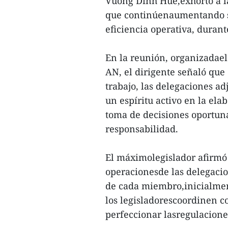
Vuong Dinh Hue,exhortó a la
que continúenaumentando s
eficiencia operativa, duran
En la reunión, organizadae
AN, el dirigente señaló que
trabajo, las delegaciones a
un espíritu activo en la ela
toma de decisiones oportun
responsabilidad.
El máximolegislador afirmó 
operacionesde las delegacio
de cada miembro,inicialment
los legisladorescoordinen c
perfeccionar lasregulaciones