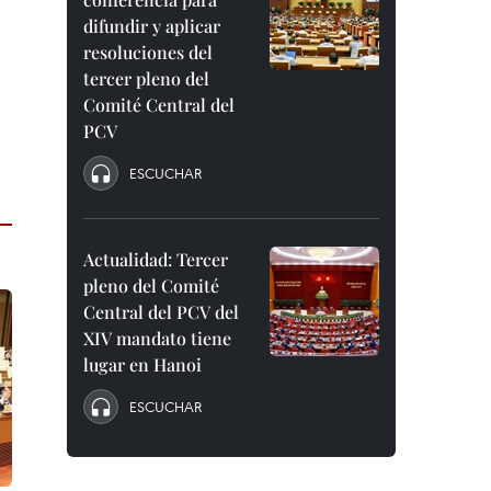
difundir y aplicar
resoluciones del
tercer pleno del
Comité Central del
PCV
ESCUCHAR
Actualidad: Tercer
pleno del Comité
Central del PCV del
XIV mandato tiene
lugar en Hanoi
ESCUCHAR