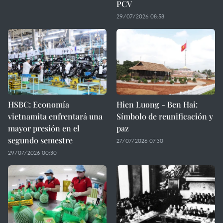
PCV
29/07/2026 08:58
HSBC: Economía
Hien Luong - Ben Hai:
vietnamita enfrentará una
Símbolo de reunificación y
mayor presión en el
paz
segundo semestre
27/07/2026 07:30
29/07/2026 00:30