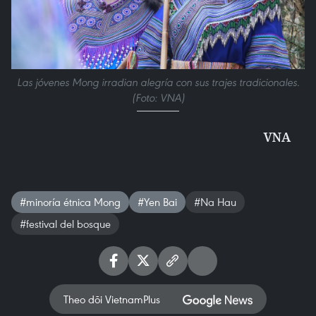
Las jóvenes Mong irradian alegría con sus trajes tradicionales.
(Foto: VNA)
VNA
#minoría étnica Mong
#Yen Bai
#Na Hau
#festival del bosque
Theo dõi VietnamPlus