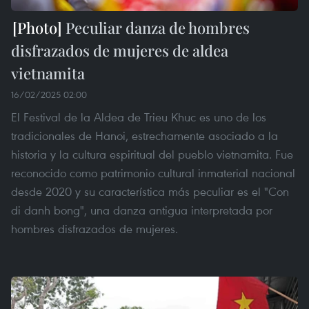
Peculiar danza de hombres
disfrazados de mujeres de aldea
vietnamita
16/02/2025 02:00
El Festival de la Aldea de Trieu Khuc es uno de los
tradicionales de Hanoi, estrechamente asociado a la
historia y la cultura espiritual del pueblo vietnamita. Fue
reconocido como patrimonio cultural inmaterial nacional
desde 2020 y su característica más peculiar es el "Con
di danh bong", una danza antigua interpretada por
hombres disfrazados de mujeres.