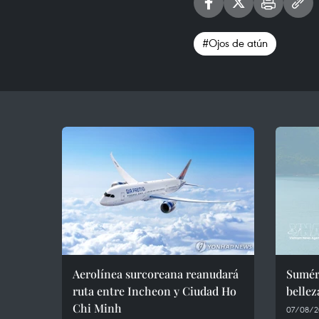
#Ojos de atún
Aerolínea surcoreana reanudará
Sumérj
ruta entre Incheon y Ciudad Ho
bellez
Chi Minh
07/08/2