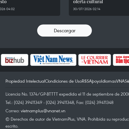
sto
oferta cultural
026 04:02
30/07/2026 02:14
Descargar
Propiedad Intelectual
Condiciones de Uso
RSS
Apoyo
Idiomas
VNA
Se
Licencia No. 1374/GP-BTTTT expedida el 11 de septiembre de 2008
Tel.: (024) 39411349 - (024) 39411348, Fax: (024) 39411348
Correo:
vietnamplus@vnanet.vn
© Derechos de autor de VietnamPlus, VNA. Prohibida su reproducci
escrito.