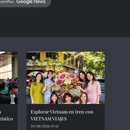
namPlus
a
Explorar Vietnam en tren con
rístico
VIETNAM VIAJES
05/08/2026 07:43