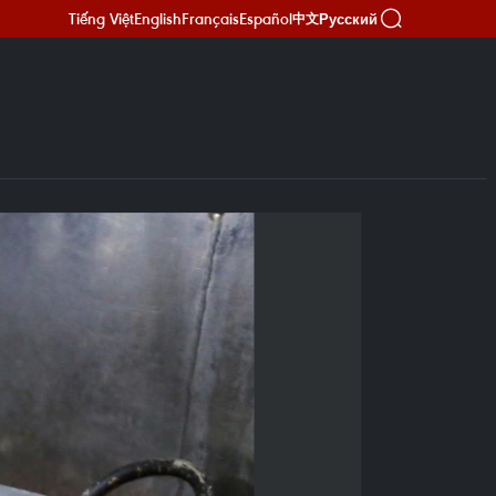
Tiếng Việt
English
Français
Español
Русский
中文