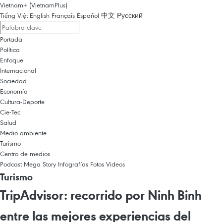
Vietnam+ (VietnamPlus)
Tiếng Việt
English
Français
Español
中文
Русский
Portada
Política
Enfoque
Internacional
Sociedad
Economía
Cultura-Deporte
Cie-Tec
Salud
Medio ambiente
Turismo
Centro de medios
Podcast
Mega Story
Infografías
Fotos
Videos
Turismo
TripAdvisor: recorrido por Ninh Binh
entre las mejores experiencias del