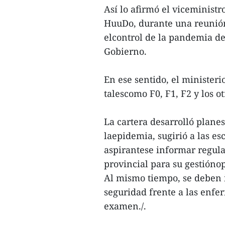
Así lo afirmó el viceminis
HuuDo, durante una reunión
elcontrol de la pandemia de
Gobierno.
En ese sentido, el ministeri
talescomo F0, F1, F2 y los o
La cartera desarrolló plane
laepidemia, sugirió a las es
aspirantese informar regul
provincial para su gestióno
Al mismo tiempo, se deben 
seguridad frente a las enfe
examen./.