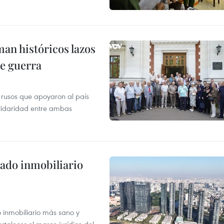
man históricos lazos
de guerra
 rusos que apoyaron al país
olidaridad entre ambas
ado inmobiliario
inmobiliario más sano y