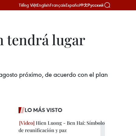
Tiếng Việt
English
Français
Español
Русский
中文
 tendrá lugar
 agosto próximo, de acuerdo con el plan
LO MÁS VISTO
Hien Luong - Ben Hai: Símbolo
de reunificación y paz