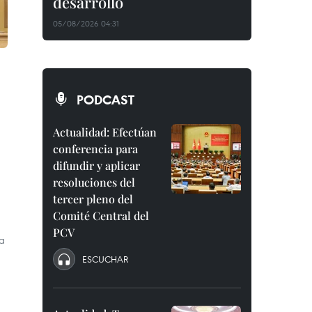
desarrollo
05/08/2026 04:31
PODCAST
Actualidad: Efectúan
conferencia para
difundir y aplicar
resoluciones del
tercer pleno del
Comité Central del
PCV
la
ESCUCHAR