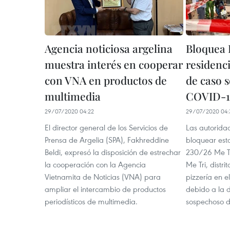
Agencia noticiosa argelina
Bloquea 
muestra interés en cooperar
residenci
con VNA en productos de
de caso 
multimedia
COVID-1
29/07/2020 04:22
29/07/2020 04:
El director general de los Servicios de
Las autorida
Prensa de Argelia (SPA), Fakhreddine
bloquear est
Beldi, expresó la disposición de estrechar
230/26 Me Tr
la cooperación con la Agencia
Me Tri, distr
Vietnamita de Noticias (VNA) para
pizzería en e
ampliar el intercambio de productos
debido a la 
periodísticos de multimedia.
sospechoso 