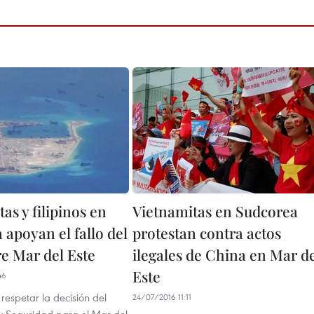
as y filipinos en
Vietnamitas en Sudcorea
 apoyan el fallo del
protestan contra actos
e Mar del Este
ilegales de China en Mar d
Este
46
espetar la decisión del
24/07/2016 11:11