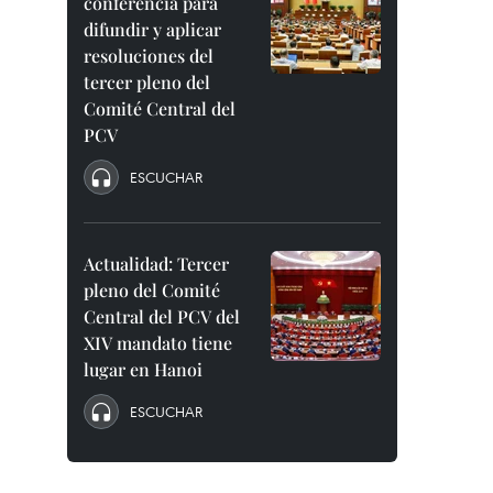
conferencia para
difundir y aplicar
resoluciones del
tercer pleno del
Comité Central del
PCV
ESCUCHAR
Actualidad: Tercer
pleno del Comité
Central del PCV del
XIV mandato tiene
lugar en Hanoi
ESCUCHAR