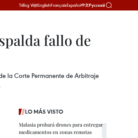
Tiếng Việt
English
Français
Español
Русский
中文
palda fallo de
de la Corte Permanente de Arbitraje
.
LO MÁS VISTO
Malasia probará drones para entregar
medicamentos en zonas remotas