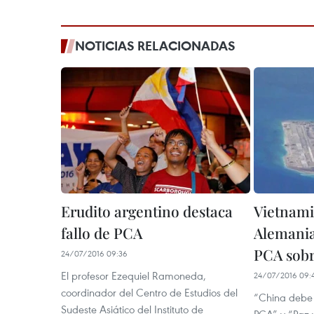
NOTICIAS RELACIONADAS
Erudito argentino destaca
Vietnamit
fallo de PCA
Alemania
PCA sobr
24/07/2016 09:36
El profesor Ezequiel Ramoneda,
24/07/2016 09:
coordinador del Centro de Estudios del
“China debe r
Sudeste Asiático del Instituto de