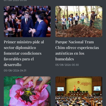
Primer ministro pide al
Parque Nacional Tram
sector diplomático
Chim ofrece experiencias
fomentar condiciones
auténticas en los
favorables para el
humedales
desarrollo
05/08/2026 00:30
05/08/2026 04:31