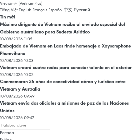
Vietnam+ (VietnamPlus)
Tiếng Việt
English
Français
Español
中文
Русский
Tin mới
Máximo dirigente de Vietnam recibe al enviado especial del
Gobierno australiano para Sudeste Asiático
10/08/2026 11:05
Embajada de Vietnam en Laos rinde homenaje a Xaysomphone
Phomvihane
10/08/2026 10:03
Vietnam creará cuatro redes para conectar talento en el exterior
10/08/2026 10:02
Conmemoran 35 años de conectividad aérea y turística entre
Vietnam y Australia
10/08/2026 09:49
Vietnam envía dos oficiales a misiones de paz de las Naciones
Unidas
10/08/2026 09:47
Portada
Política