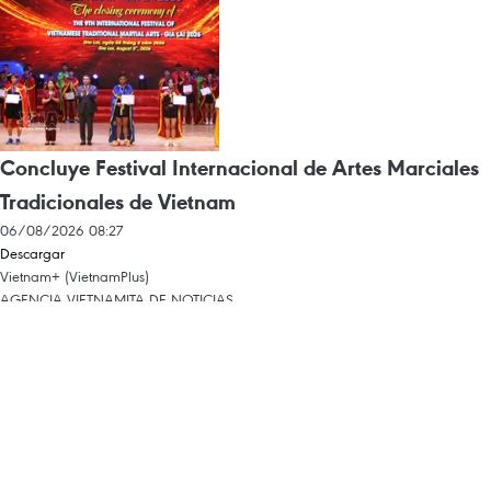
Concluye Festival Internacional de Artes Marciales
Tradicionales de Vietnam
06/08/2026 08:27
Descargar
Vietnam+ (VietnamPlus)
AGENCIA VIETNAMITA DE NOTICIAS
Editor en jefe: TRAN TIEN DUAN
Propiedad Intelectual
Condiciones de Uso
RSS
Apoyo
Idiomas
VNA
Servicios de Noticias