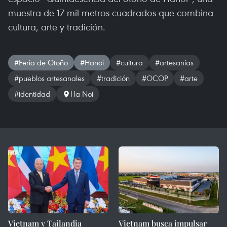
muestra de 17 mil metros cuadrados que combina
cultura, arte y tradición.
#Feria de Otoño
#Hanoi
#cultura
#artesanías
#pueblos artesanales
#tradición
#OCOP
#arte
#identidad
Ha Noi
Vietnam y Tailandia
Vietnam busca impulsar