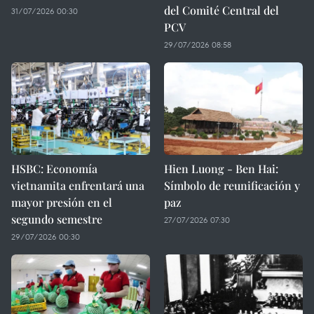
del Comité Central del
31/07/2026 00:30
PCV
29/07/2026 08:58
HSBC: Economía
Hien Luong - Ben Hai:
vietnamita enfrentará una
Símbolo de reunificación y
mayor presión en el
paz
segundo semestre
27/07/2026 07:30
29/07/2026 00:30