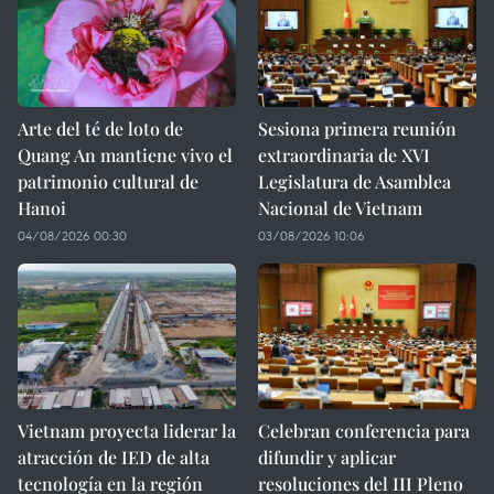
Arte del té de loto de
Sesiona primera reunión
Quang An mantiene vivo el
extraordinaria de XVI
patrimonio cultural de
Legislatura de Asamblea
Hanoi
Nacional de Vietnam
04/08/2026 00:30
03/08/2026 10:06
Vietnam proyecta liderar la
Celebran conferencia para
atracción de IED de alta
difundir y aplicar
tecnología en la región
resoluciones del III Pleno