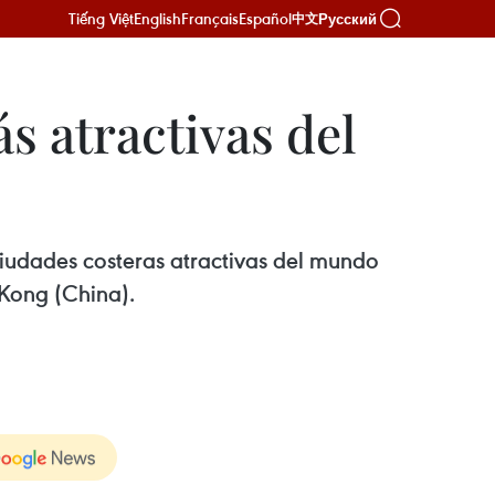
Tiếng Việt
English
Français
Español
Русский
中文
s atractivas del
ciudades costeras atractivas del mundo
 Kong (China).