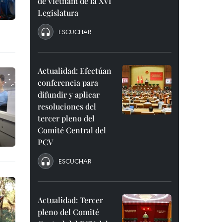
de Vietnam de la XVI
Legislatura
ESCUCHAR
Actualidad: Efectúan
conferencia para
difundir y aplicar
resoluciones del
tercer pleno del
Comité Central del
PCV
ESCUCHAR
Actualidad: Tercer
pleno del Comité